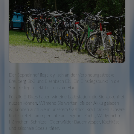
Der Sopheinhof liegt idyllisch an der Verbindungsstrecke
Breuberg Bb2 und Eisenbach Ei1. Ein Einstiegspunkt in die
Strecke liegt direkt bei uns am Haus.
Für alle E-Bikes haben wir eine Ladestation, die Sie kostenfrei
nutzen können. Während Sie warten, bis der Akku geladen
ist, können auch Sie in unserem Gasthof Kraft tanken. Unsere
Karte bietet Lammgerichte aus eigener Zucht, Wildgerichte,
Hähnchen, Schnitzel, Odenwälder Bauernvesper, Kochkäse
und saisonale Spezialitäten.