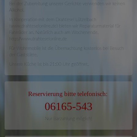
Bei der Zubereitung unserer Gerichte verwenden wir keinen
Alkohol.
In Kooperation mit dem Drahtesel Lützelbach
(www.drahteselonline.de) bieten wir Reparaturmaterial für
Fahrräder an. Natürlich auch am Wochenende.
http://www.drahteselonline.de
Für Wohnmobile ist die Übernachtung kostenlos bei Besuch
der Gaststätte.
Unsere Küche ist bis 21:00 Uhr geöffnet.
Reservierung bitte telefonisch:
06165-543
Nur Barzahlung möglich!