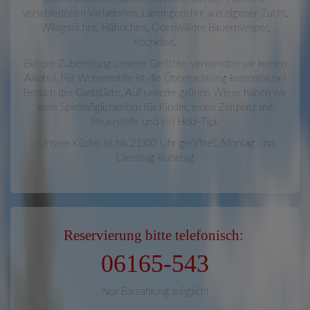
verschiedenen Variationen, Lammgerichte aus eigener Zucht,
Wildgerichte, Hähnchen, Odenwälder Bauernvesper,
Kochkäse.
Bei der Zubereitung unserer Gerichte verwenden wir keinen
Alkohol. Für Wohnmobile ist die Übernachtung kostenlos bei
Besuch der Gaststätte. Auf unserer grünen Wiese haben wir
viele Spielmöglichkeiten für Kinder, einen Zeltplatz mit
Feuerstelle und ein Holz-Tipi.
Unsere Küche ist bis 21:00 Uhr geöffnet. Montag und
Dienstag Ruhetag
Reservierung bitte telefonisch:
06165-543
Nur Barzahlung möglich!